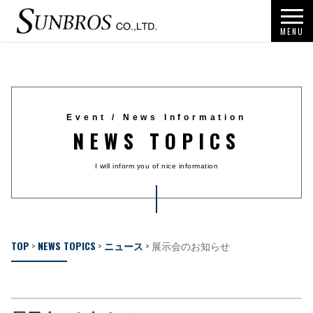
MENU
Event / News Information
NEWS TOPICS
I will inform you of nice information
TOP
>
NEWS TOPICS
>
ニュース
>
展示会のお知らせ