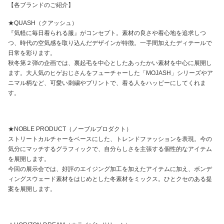
【各ブランドのご紹介】
★QUASH（クアッシュ）
『気軽に毎日着られる服』がコンセプト。素材の良さや着心地を追求しつ
つ、時代の空気感を取り込んだデザインが特徴。一手間加えたディテールで
日常を彩ります。
秋冬第２弾の企画では、裏起毛を中心としたあったかい素材を中心に展開し
ます。大人気のヒゲおじさんをフューチャーした「MOJASH」シリーズやア
ニマル柄など、
可愛い刺繍やプリントで、着る人をハッピーにしてくれま
す。
★NOBLE PRODUCT（ノーブルプロダクト）
ストリートカルチャーをベースにした、トレンドファッションを表現。今の
気分にマッチするグラフィックで、自分らしさを主張する個性的なアイテム
を展開します。
今回の展示会では、好評のエイジング加工を加えたアイテムに加え、ボンデ
ィングスウェード素材をはじめとした冬素材をミックス。ひとクセのある提
案を展開します。